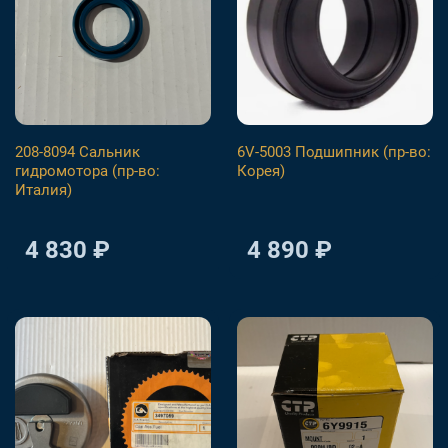
208-8094 Сальник
6V-5003 Подшипник (пр-во:
гидромотора (пр-во:
Корея)
Италия)
4 830 ₽
4 890 ₽