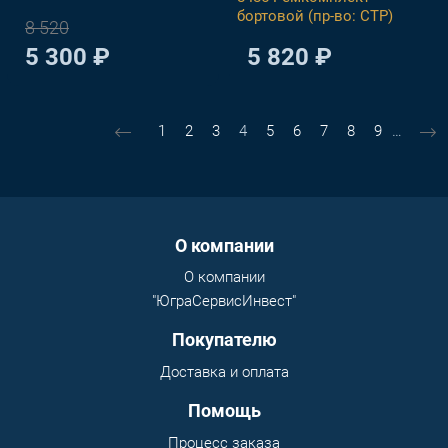
бортовой (пр-во: СТР)
8 520
5 300 ₽
5 820 ₽
Нумерация страниц
Страница
Страница
Страница
Текущая страница
Страница
Страница
Страница
Страница
Страница
1
2
3
4
5
6
7
8
9
…
Menu footer
О компании
О компании
"ЮграСервисИнвест"
Покупателю
Доставка и оплата
Помощь
Процесс заказа