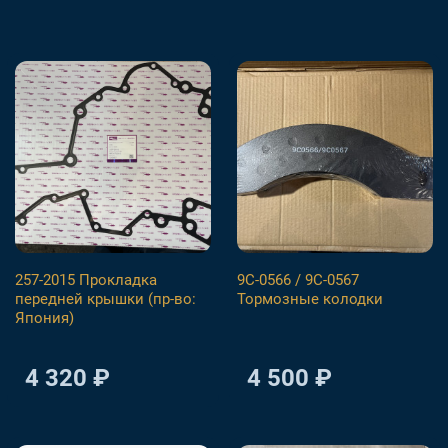
257-2015 Прокладка
9С-0566 / 9С-0567
передней крышки (пр-во:
Тормозные колодки
Япония)
4 320 ₽
4 500 ₽