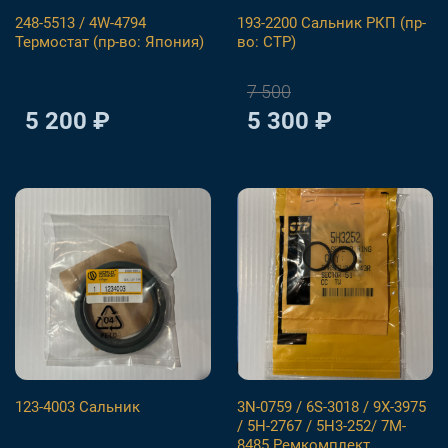
248-5513 / 4W-4794
193-2200 Сальник РКП (пр-
Термостат (пр-во: Япония)
во: СТР)
7 500
5 200 ₽
5 300 ₽
123-4003 Сальник
3N-0759 / 6S-3018 / 9X-3975
/ 5H-2767 / 5H3-252/ 7M-
8485 Ремкомплект