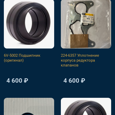
6V-5002 Подшипник
224-6357 Уплотнение
(оригинал)
корпуса редуктора
клапанов
4 600 ₽
4 600 ₽